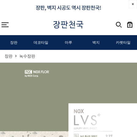
0
장판
데코타일
마루
벽지
카펫타일
장판
녹수장판