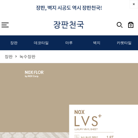
0
장판
데코타일
마루
벽지
카펫타일
장판
녹수장판