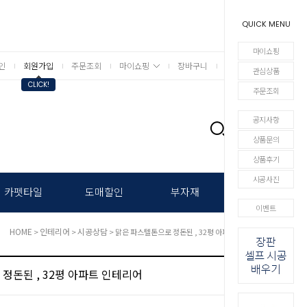
QUICK MENU
마이쇼핑
인
회원가입
주문조회
마이쇼핑
장바구니
상세검색
관심상품
CLICK!
주문조회
공지사항
0
상품문의
상품후기
시공사진
카펫타일
도매할인
부자재
이벤트
HOME
인테리어
시공상담
>
>
> 맑은 파스텔톤으로 정돈된 , 32평 아파트 인테리어
정돈된 , 32평 아파트 인테리어