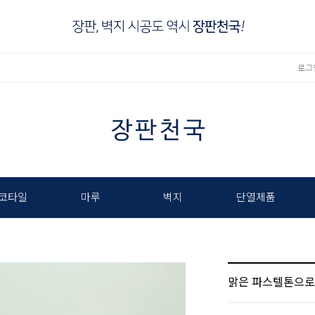
로그
코타일
마루
벽지
단열제품
맑은 파스텔톤으로 