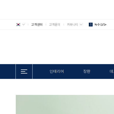
고객센터
고객문의
커뮤니티
녹수 LVS+
1
인테리어
장판
데