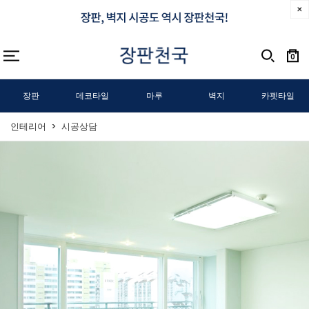
0
장판
데코타일
마루
벽지
카펫타일
인테리어
시공상담