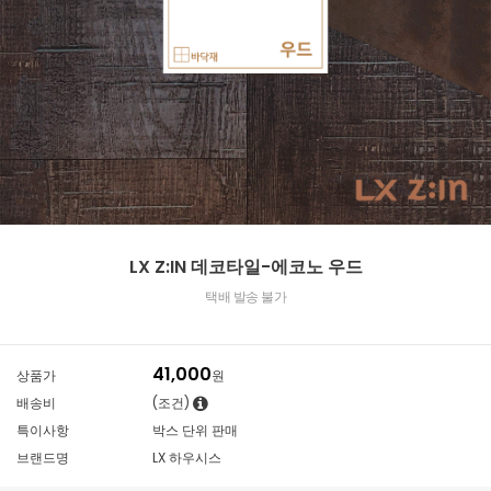
LX Z:IN 데코타일-에코노 우드
택배 발송 불가
41,000
상품가
원
배송비
(조건)
특이사항
박스 단위 판매
브랜드명
LX 하우시스