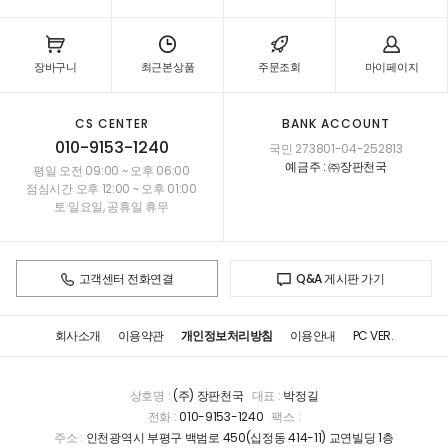
장바구니
최근본상품
주문조회
마이페이지
CS CENTER
BANK ACCOUNT
010-9153-1240
국민 273801-04-252813
예금주 : ㈜장판천국
평일 오전 09:00 ~ 오후 06:00
점심시간 오후 12:00 ~ 오후 01:00
토·일요일, 공휴일 휴무
고객센터 전화연결
Q&A 게시판 가기
회사소개
이용약관
개인정보처리방침
이용안내
PC VER.
상호명 :
(주) 장판천국
대표 :
박정길
전화 :
010-9153-1240
팩스 :
주소 :
인천광역시 부평구 백범로 450(십정동 414-11) 교연빌딩 1층