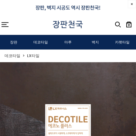
0
장판
데코타일
마루
벽지
카펫타일
데코타일
LX타일