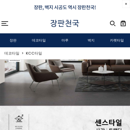
0
장판
데코타일
마루
벽지
카펫타일
데코타일
KCC타일