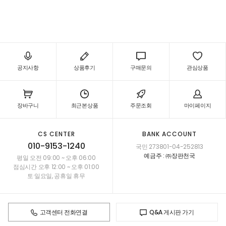
리트,TS 5502P 우븐,TS 5503P 우븐,TS 5508P 브러쉬 카펫,TS 5510P 카펫,TS 5511P 카펫,TS
5512P 하운드 투스,TS 5551P 베이직 카펫,TS 5552P 베이직 카펫
공지사항
상품후기
구매문의
관심상품
장바구니
최근본상품
주문조회
마이페이지
CS CENTER
BANK ACCOUNT
010-9153-1240
국민 273801-04-252813
예금주 : ㈜장판천국
평일 오전 09:00 ~ 오후 06:00
점심시간 오후 12:00 ~ 오후 01:00
토·일요일, 공휴일 휴무
고객센터 전화연결
Q&A 게시판 가기