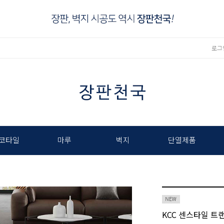
로그
코타일
마루
벽지
단열제품
KCC 센스타일 트