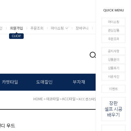
QUICK MENU
마이쇼핑
인
회원가입
주문조회
마이쇼핑
장바구니
상세검색
관심상품
CLICK!
주문조회
공지사항
0
상품문의
상품후기
시공사진
카펫타일
도매할인
부자재
이벤트
HOME
데코타일
KCC타일
>
>
> KCC 센스타일 트랜디 우드
랜디 우드