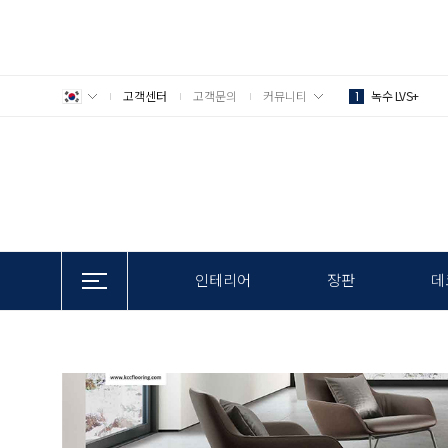
고객센터
고객문의
커뮤니티
녹수 LVS+
1
인테리어
장판
데