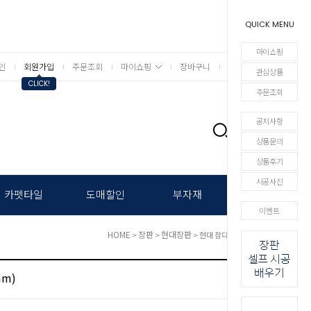
QUICK MENU
마이쇼핑
인
회원가입
주문조회
마이쇼핑
장바구니
상세검색
관심상품
CLICK!
주문조회
공지사항
0
상품문의
상품후기
시공사진
카펫타일
도매할인
부자재
이벤트
HOME
장판
현대장판
>
>
> 현대 참다움 (1.8mm)
mm)