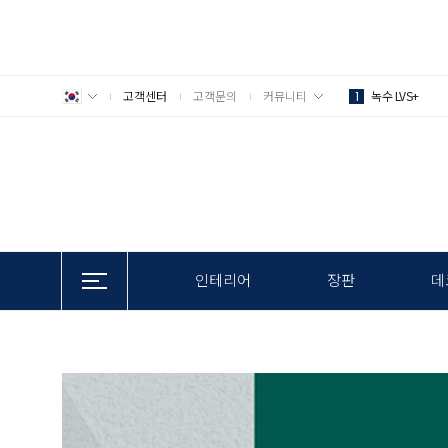
고객센터
고객문의
커뮤니티
녹수 LVS+
1
인테리어
장판
데