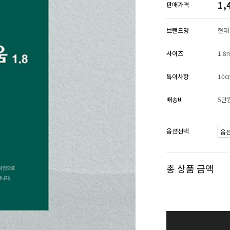
1,
판매가격
브랜드명
현대 
사이즈
1.8
특이사항
10
배송비
5만
옵션선택
총 상품 금액