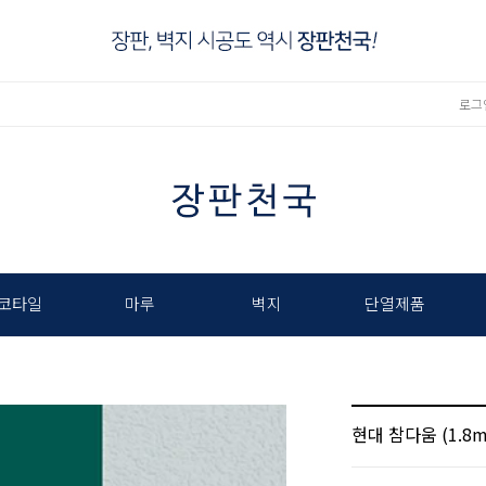
로그
코타일
마루
벽지
단열제품
현대 참다움 (1.8