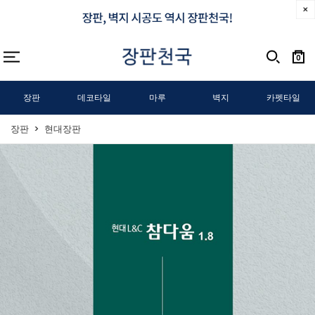
0
장판
데코타일
마루
벽지
카펫타일
장판
현대장판