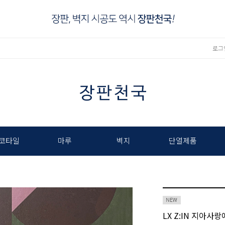
로그
코타일
마루
벽지
단열제품
LX Z:IN 지아사랑애