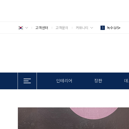
고객센터
고객문의
커뮤니티
녹수 LVS+
1
인테리어
장판
데