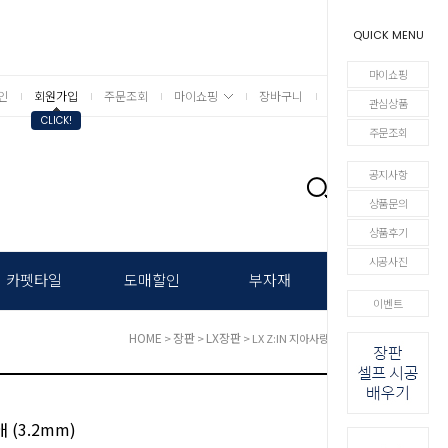
QUICK MENU
마이쇼핑
인
회원가입
주문조회
마이쇼핑
장바구니
상세검색
관심상품
CLICK!
주문조회
공지사항
0
상품문의
상품후기
시공사진
카펫타일
도매할인
부자재
이벤트
HOME
장판
LX장판
>
>
> LX Z:IN 지아사랑애 (3.2mm)
 (3.2mm)