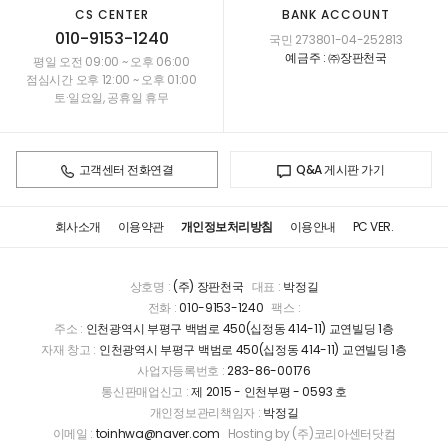
CS CENTER
BANK ACCOUNT
010-9153-1240
국민 273801-04-252813
예금주 : ㈜장판천국
평일 오전 09:00 ~ 오후 06:00
점심시간 오후 12:00 ~ 오후 01:00
토·일요일, 공휴일 휴무
고객센터 전화연결
Q&A 게시판 가기
회사소개
이용약관
개인정보처리방침
이용안내
PC VER.
상호명 :
(주) 장판천국
대표 :
박정길
전화 :
010-9153-1240
팩스 :
주소 :
인천광역시 부평구 백범로 450(십정동 414-11) 교연빌딩 1층
자재 창고 :
인천광역시 부평구 백범로 450(십정동 414-11) 교연빌딩 1층
사업자등록번호 :
283-86-00176
통신판매업신고 :
제 2015 - 인천부평 - 0593 호
개인정보관리책임자 :
박정길
이메일 :
toinhwa@naver.com
Hosting by (주)코리아센터닷컴