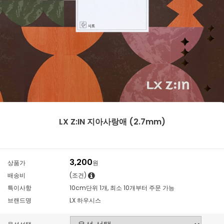
LX Z:IN 지아사랑애 (2.7mm)
3,200
상품가
원
배송비
(조건)
특이사항
10cm단위 1개, 최소 10개부터 주문 가능
브랜드명
LX 하우시스