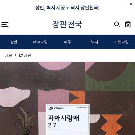
0
장판
데코타일
마루
벽지
카펫타일
장판
LX장판