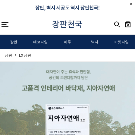
0
장판
데코타일
마루
벽지
카펫타일
장판
LX장판