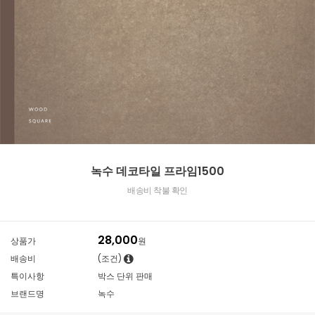
녹수 데코타일 프라임1500
배송비 착불 확인
28,000
상품가
원
배송비
(조건)
특이사항
박스 단위 판매
브랜드명
녹수