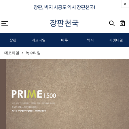
0
장판
데코타일
마루
벽지
카펫타일
데코타일
녹수타일