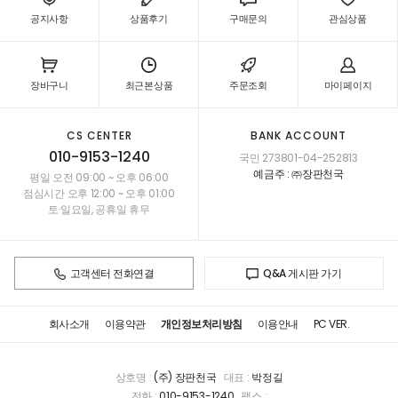
공지사항
상품후기
구매문의
관심상품
장바구니
최근본상품
주문조회
마이페이지
CS CENTER
BANK ACCOUNT
010-9153-1240
국민 273801-04-252813
예금주 : ㈜장판천국
평일 오전 09:00 ~ 오후 06:00
점심시간 오후 12:00 ~ 오후 01:00
토·일요일, 공휴일 휴무
고객센터 전화연결
Q&A 게시판 가기
회사소개
이용약관
개인정보처리방침
이용안내
PC VER.
상호명 :
(주) 장판천국
대표 :
박정길
전화 :
010-9153-1240
팩스 :