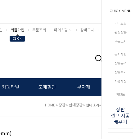
QUICK MENU
마이쇼핑
인
회원가입
주문조회
마이쇼핑
장바구니
상세검색
관심상품
CLICK!
주문조회
공지사항
0
상품문의
상품후기
시공사진
카펫타일
도매할인
부자재
이벤트
HOME
장판
현대장판
>
>
> 현대 소리지움 (5.0mm)
0mm)