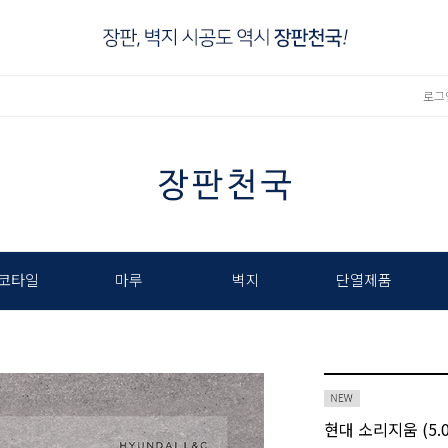
로그
코타일
마루
벽지
단열제품
현대 소리지움 (5.