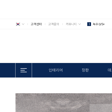
고객센터
고객문의
커뮤니티
녹수 LVS+
1
인테리어
장판
데