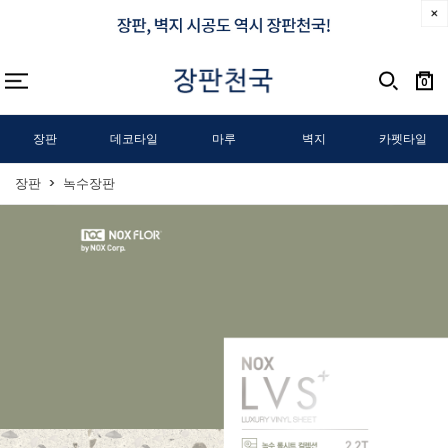
0
장판
데코타일
마루
벽지
카펫타일
장판
녹수장판