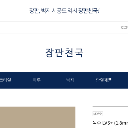
로그
코타일
마루
벽지
단열제품
녹수 LVS+ (1.8m