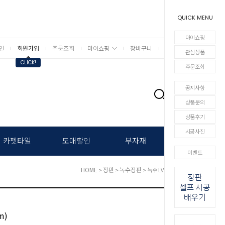
QUICK MENU
마이쇼핑
인
회원가입
주문조회
마이쇼핑
장바구니
상세검색
관심상품
CLICK!
주문조회
공지사항
0
상품문의
상품후기
시공사진
카펫타일
도매할인
부자재
이벤트
HOME
장판
녹수장판
>
>
> 녹수 LVS+ (1.8mm)
m)