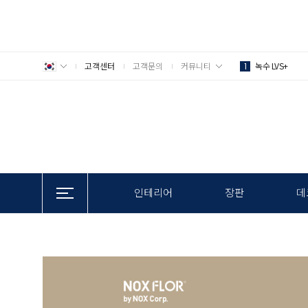
고객센터
고객문의
커뮤니티
녹수 LVS+
1
인테리어
장판
데