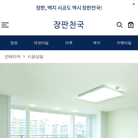
0
장판
데코타일
마루
벽지
카펫타일
인테리어
시공상담