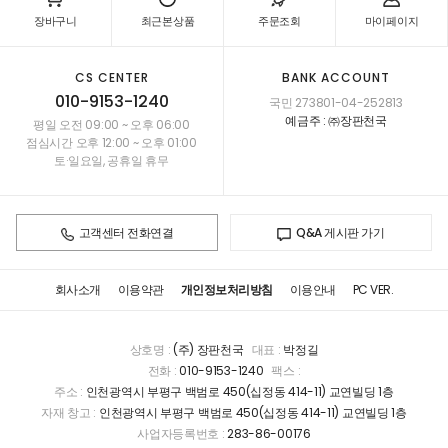
장바구니
최근본상품
주문조회
마이페이지
CS CENTER
BANK ACCOUNT
010-9153-1240
국민 273801-04-252813
예금주 : ㈜장판천국
평일 오전 09:00 ~ 오후 06:00
점심시간 오후 12:00 ~ 오후 01:00
토·일요일, 공휴일 휴무
고객센터 전화연결
Q&A 게시판 가기
회사소개
이용약관
개인정보처리방침
이용안내
PC VER.
상호명 :
(주) 장판천국
대표 :
박정길
전화 :
010-9153-1240
팩스 :
주소 :
인천광역시 부평구 백범로 450(십정동 414-11) 교연빌딩 1층
자재 창고 :
인천광역시 부평구 백범로 450(십정동 414-11) 교연빌딩 1층
사업자등록번호 :
283-86-00176