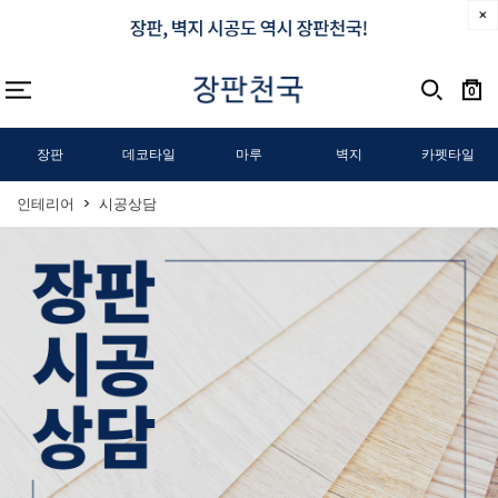
0
장판
데코타일
마루
벽지
카펫타일
인테리어
시공상담