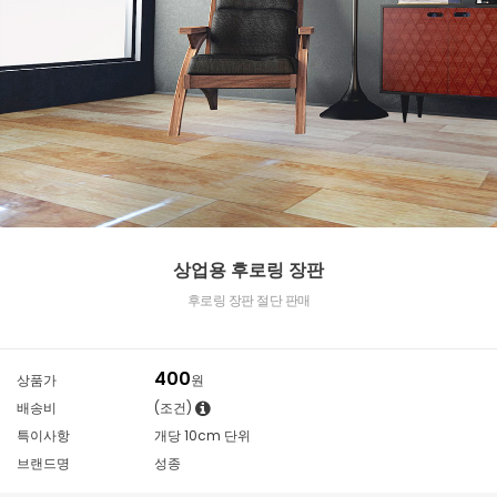
상업용 후로링 장판
후로링 장판 절단 판매
400
상품가
원
배송비
(조건)
특이사항
개당 10cm 단위
브랜드명
성종