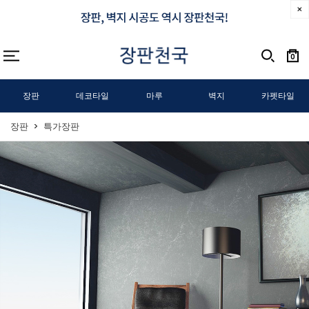
0
장판
데코타일
마루
벽지
카펫타일
장판
특가장판