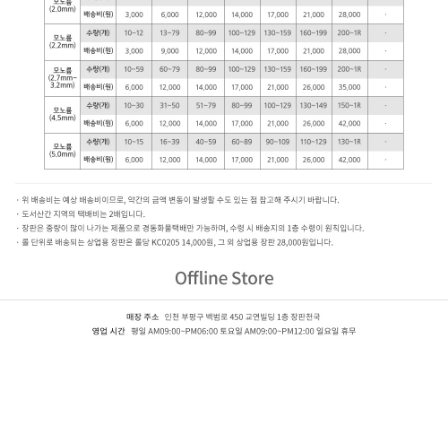
KC0205(0.42mm),KC0305(0.7mm),상업용장판,후로링,성종,0205,0305