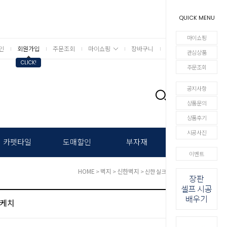
QUICK MENU
마이쇼핑
인
회원가입
주문조회
마이쇼핑
장바구니
상세검색
관심상품
CLICK!
주문조회
공지사항
0
상품문의
상품후기
시공사진
카펫타일
도매할인
부자재
이벤트
HOME
벽지
신한벽지
>
>
> 신한 실크벽지 - 스케치
스케치