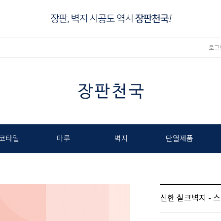
로그
코타일
마루
벽지
단열제품
신한 실크벽지 - 