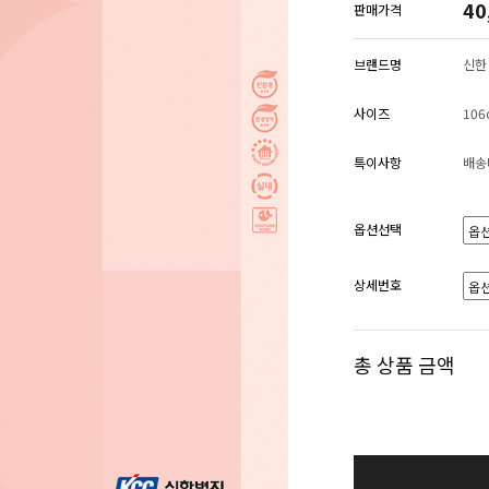
40
판매가격
브랜드명
신한
사이즈
106
특이사항
배송
옵션선택
상세번호
총 상품 금액