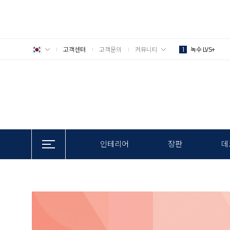
고객센터
고객문의
커뮤니티
녹수 LVS+
1
인테리어
장판
데