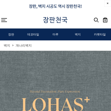
0
장판
데코타일
마루
벽지
카펫타일
벽지
개나리벽지