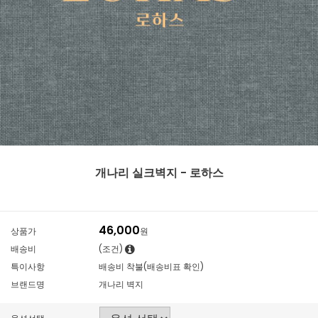
개나리 실크벽지 - 로하스
46,000
상품가
원
배송비
(조건)
특이사항
배송비 착불(배송비표 확인)
브랜드명
개나리 벽지