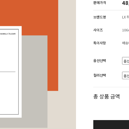
48
판매가격
브랜드명
LX
사이즈
106
특이사항
배송
옵션선택
컬러선택
총 상품 금액