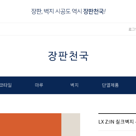
로그
코타일
마루
벽지
단열제품
LX Z:IN 실크벽지