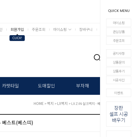
QUICK MENU
마이쇼핑
인
회원가입
주문조회
마이쇼핑
장바구니
상세검색
관심상품
CLICK!
주문조회
공지사항
0
상품문의
상품후기
시공사진
카펫타일
도매할인
부자재
이벤트
HOME
벽지
LX벽지
>
>
> LX Z:IN 실크벽지 - 베스트(베스띠)
 - 베스트(베스띠)