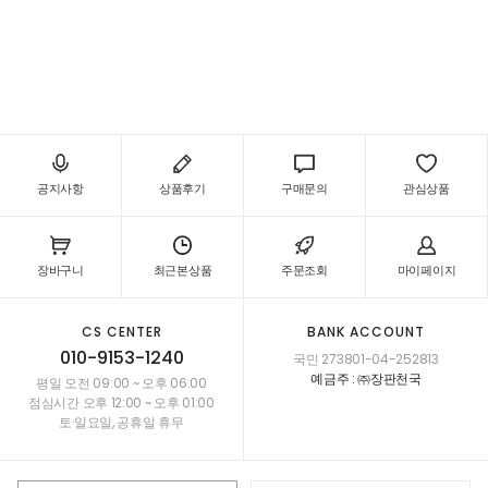
시공용커터칼,안전커팅자,장판전용본드,본드헤라,장판용착제,메우미,용착제시공구,순간접착제,록타이
트,실리콘총,세트,부자재
공지사항
상품후기
구매문의
관심상품
장바구니
최근본상품
주문조회
마이페이지
CS CENTER
BANK ACCOUNT
010-9153-1240
국민 273801-04-252813
예금주 : ㈜장판천국
평일 오전 09:00 ~ 오후 06:00
점심시간 오후 12:00 ~ 오후 01:00
토·일요일, 공휴일 휴무