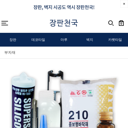
0
장판
데코타일
마루
벽지
카펫타일
부자재