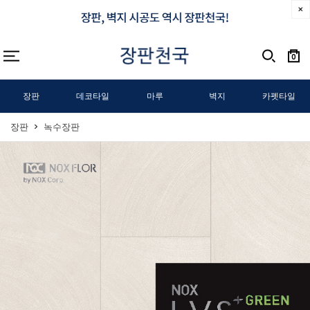
0
장판
데코타일
마루
벽지
카펫타일
장판
녹수장판