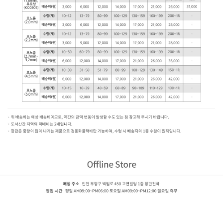
녹수 LVS+ (2.2mm)
LVS-2202,LVS-2203,LVS-2204