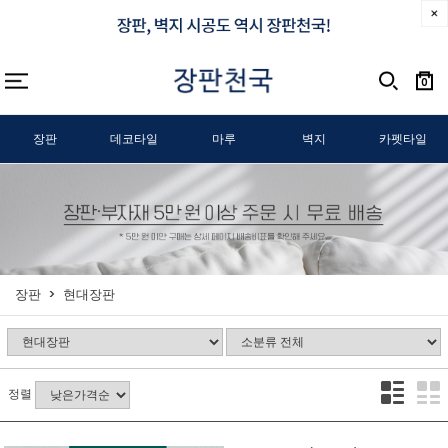
0
장판
데코타일
마루
벽지
카펫타일
장판
현대장판
정렬